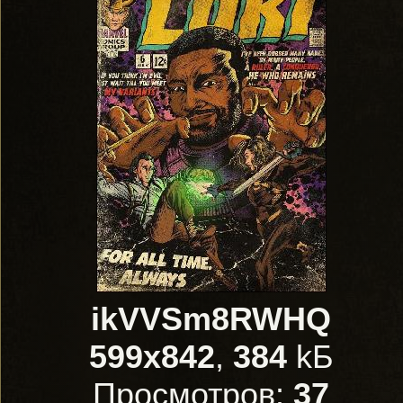
ikVVSm8RWHQ
599x842
,
384
kБ
Просмотров:
37