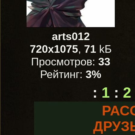
arts012
720x1075
,
71
kБ
Просмотров:
33
Рейтинг:
3%
:
1
:
2
РАС
ДРУЗ