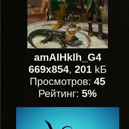
amAIHkIh_G4
669x854
,
201
kБ
Просмотров:
45
Рейтинг:
5%