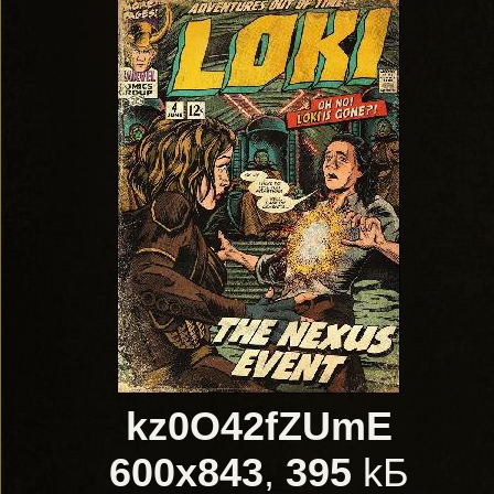
kz0O42fZUmE
600x843
,
395
kБ