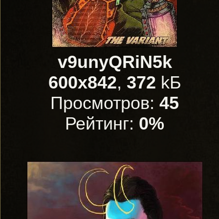
v9unyQRiN5k
600x842
,
372
kБ
Просмотров:
45
Рейтинг:
0%