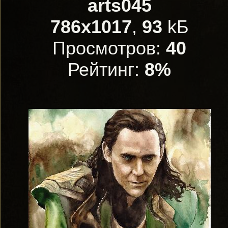
arts045
786x1017
,
93
kБ
Просмотров:
40
Рейтинг:
8%