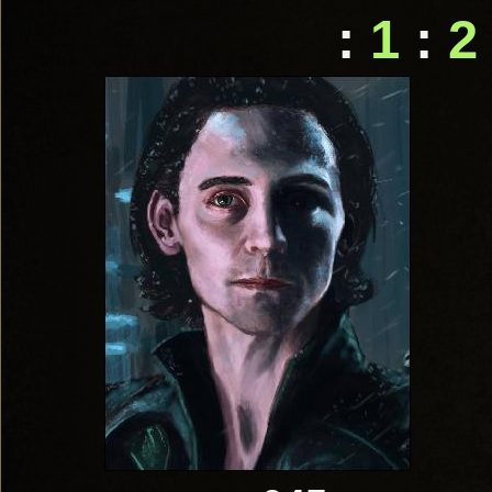
:
1
:
2