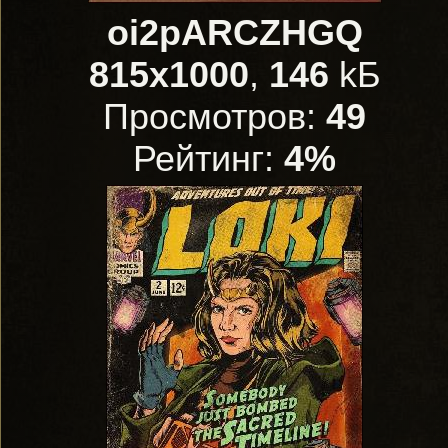
oi2pARCZHGQ
815x1000
,
146
kБ
Просмотров:
49
Рейтинг:
4%