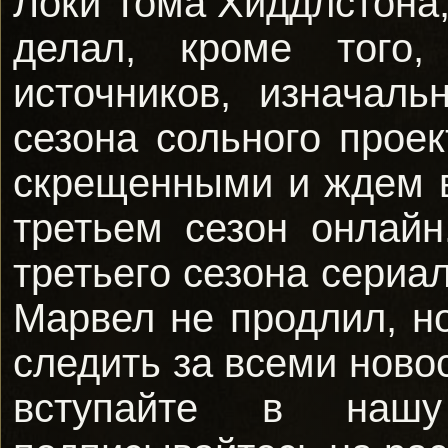
Локи Тома Хиддлстона,
делал, кроме того
источников, изначал
сезона сольного прое
скрещенными и ждем 
третьем сезон онлай
третьего сезона сериа
Марвел не продлил, н
следить за всеми ново
вступайте в на